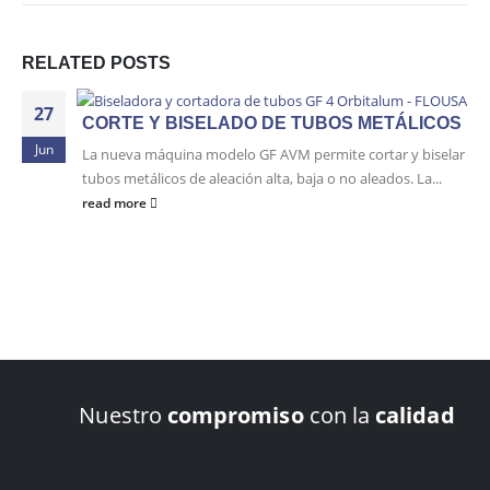
RELATED
POSTS
27
CORTE Y BISELADO DE TUBOS METÁLICOS
Jun
La nueva máquina modelo GF AVM permite cortar y biselar
tubos metálicos de aleación alta, baja o no aleados. La...
read more
Nuestro
compromiso
con la
calidad