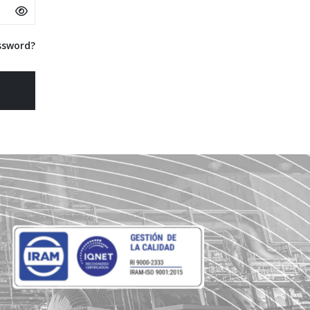
ssword?