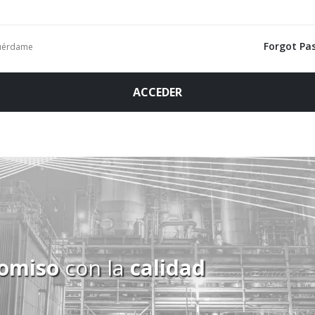
Forgot Pa
uérdame
ACCEDER
omiso
con la
calidad