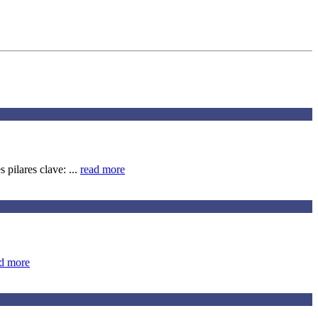
pilares clave: ...
read more
d more