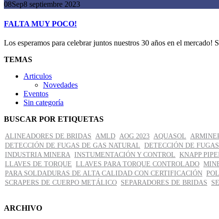
08
Sep
8 septiembre 2023
FALTA MUY POCO!
Los esperamos para celebrar juntos nuestros 30 años en el mercado! Se
TEMAS
Articulos
Novedades
Eventos
Sin categoría
BUSCAR POR ETIQUETAS
ALINEADORES DE BRIDAS
AMLD
AOG 2023
AQUASOL
ARMINER
DETECCIÓN DE FUGAS DE GAS NATURAL
DETECCIÓN DE FUGAS
INDUSTRIA MINERA
INSTUMENTACIÓN Y CONTROL
KNAPP PIPE
LLAVES DE TORQUE
LLAVES PARA TORQUE CONTROLADO
MIN
PARA SOLDADURAS DE ALTA CALIDAD CON CERTIFICACIÓN
POL
SCRAPERS DE CUERPO METÁLICO
SEPARADORES DE BRIDAS
SE
ARCHIVO