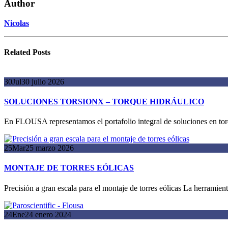
Author
Nicolas
Related
Posts
30
Jul
30 julio 2026
SOLUCIONES TORSIONX – TORQUE HIDRÁULICO
En FLOUSA representamos el portafolio integral de soluciones en torqu
25
Mar
25 marzo 2026
MONTAJE DE TORRES EÓLICAS
Precisión a gran escala para el montaje de torres eólicas La herrami
24
Ene
24 enero 2024