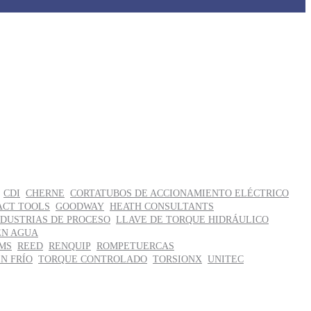
CDI
CHERNE
CORTATUBOS DE ACCIONAMIENTO ELÉCTRICO
ACT TOOLS
GOODWAY
HEATH CONSULTANTS
NDUSTRIAS DE PROCESO
LLAVE DE TORQUE HIDRÁULICO
EN AGUA
MS
REED
RENQUIP
ROMPETUERCAS
EN FRÍO
TORQUE CONTROLADO
TORSIONX
UNITEC