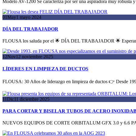
Modelo AV-1200 Se caracteriza por ser una aspiradora muy robusta y v
01
May
1 mayo 2024
DÍA DEL TRABAJADOR
FLOUSA los saluda por el 🌟 DÍA DEL TRABAJADOR 🌟 Esperamos q
12
Nov
12 noviembre 2025
LÍDERES EN LIMPIEZA DE DUCTOS
FLOUSA: 30 Años de liderazgo en limpieza de ductos 👉 Desde 1993
11
Dic
11 diciembre 2025
PARA CORTAR Y BISELAR TUBOS DE ACERO INOXIDAB
NUEVOS EQUIPOS DE CORTE ORBITALUM GFX 3.0 y 6.6 P