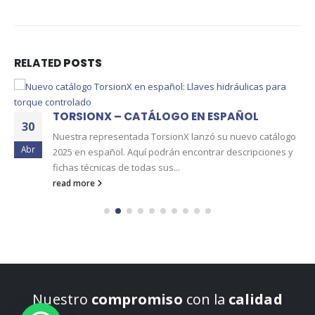
RELATED
POSTS
TORSIONX – CATÁLOGO EN ESPAÑOL
30
Nuestra representada TorsionX lanzó su nuevo catálogo
Abr
2025 en español. Aquí podrán encontrar descripciones y
fichas técnicas de todas sus...
read more
Nuestro
compromiso
con la
calidad