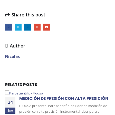
Share this post
Author
Nicolas
RELATED
POSTS
GOODWAY – ACC
01
PRESIÓN CON ALTA PRESICIÓN
Goodway - Flousa: Cep
Ago
aroscientific Inc Líder en medición de
Aspiradoras industria
ecisión Instrumental ideal para el
Goodway para las Ind