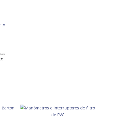
ASES
to