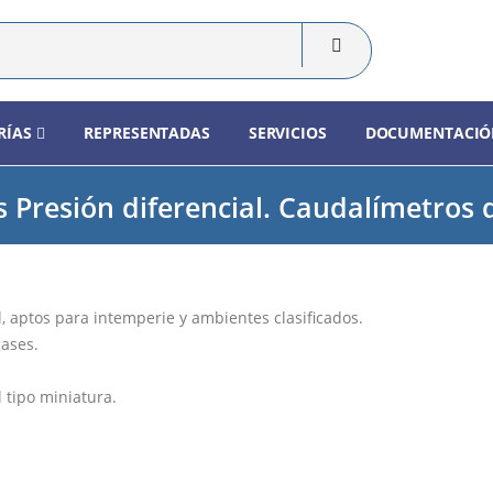
RÍAS
REPRESENTADAS
SERVICIOS
DOCUMENTACIÓ
s Presión diferencial. Caudalímetros 
, aptos para intemperie y ambientes clasificados.
gases.
 tipo miniatura.