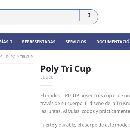
RÍAS
REPRESENTADAS
SERVICIOS
DOCUMENTACIÓ
OS
POLY TRI CUP
Poly Tri Cup
0
out of 5
El modelo TRI CUP posee tres copas de ure
través de su cuerpo. El diseño de la Tri-K
las juntas, válvulas, codos y prácticament
Fuerte y durable, el cuerpo de este model