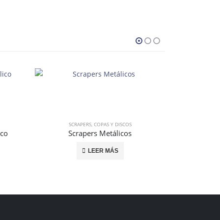
SCRAPERS, COPAS Y DISCOS
ico
Scrapers Metálicos
LEER MÁS
SCRA
K-Di