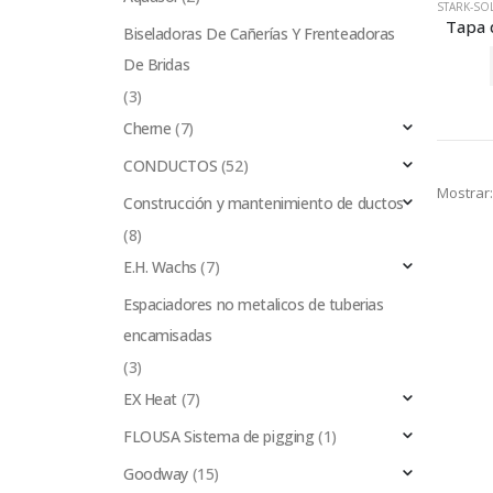
STARK-SO
Biseladoras De Cañerías Y Frenteadoras
De Bridas
(3)
Cherne
(7)
CONDUCTOS
(52)
Mostrar:
Construcción y mantenimiento de ductos
(8)
E.H. Wachs
(7)
Espaciadores no metalicos de tuberias
encamisadas
(3)
EX Heat
(7)
FLOUSA Sistema de pigging
(1)
Goodway
(15)