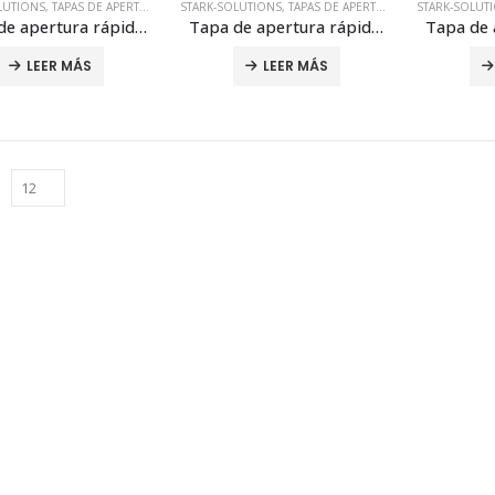
LUTIONS
,
TAPAS DE APERTURA RÁPIDA
STARK-SOLUTIONS
,
TAPAS DE APERTURA RÁPIDA
STARK-SOLUT
Tapa de apertura rápida S-2000
Tapa de apertura rápida S-3000
LEER MÁS
LEER MÁS