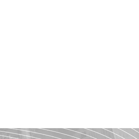
Serie L
0
out of 5
Serie K
0
out of 5
SERIE C
0
out of 5