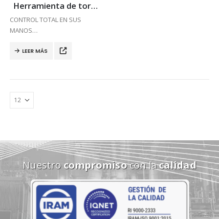
Herramienta de torque continuo y controlado para aplicaciones en generadores eólicos
CONTROL TOTAL EN SUS
MANOS
Sistema elegido para la
LEER MÁS
industria eólica. La precición de
las herramientas de torque
controlado ERAD, están
diseñadas para proporcionar
un alto grado de exactitud
(+/-2%) y…
Nuestro
compromiso
con la
calidad