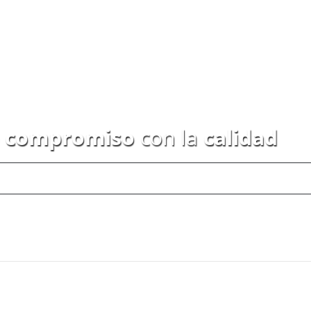
o
compromiso
con la
calidad