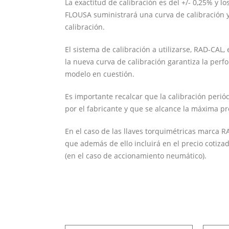
La exactitud de calibración es del +/- 0,25% y l
FLOUSA suministrará una curva de calibración y 
calibración.
El sistema de calibración a utilizarse, RAD-CAL,
la nueva curva de calibración garantiza la perf
modelo en cuestión.
Es importante recalcar que la calibración periód
por el fabricante y que se alcance la máxima pre
En el caso de las llaves torquimétricas marca R
que además de ello incluirá en el precio cotiza
(en el caso de accionamiento neumático).
Nombre y Apellido*
Email*