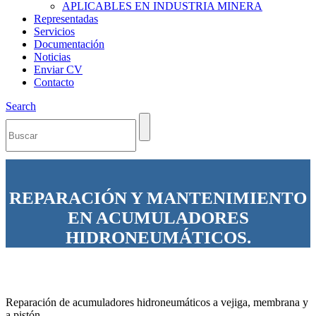
APLICABLES EN INDUSTRIA MINERA
Representadas
Servicios
Documentación
Noticias
Enviar CV
Contacto
Search
REPARACIÓN Y MANTENIMIENTO
EN ACUMULADORES
HIDRONEUMÁTICOS.
Reparación de acumuladores hidroneumáticos a vejiga, membrana y
a pistón.