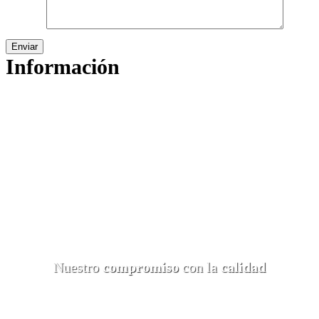
Mensaje
Información
¿Necesitás más información sobre nuestros productos y
servicios?
Completá el formulario y un integrante de nuestro equipo te
contactará a la brevedad.
España 3490 - Villa Lynch. Buenos Aires.
4839-0219 / 4754-9542
flousa@flousasa.com.ar
Nuestro
compromiso
con la
calidad