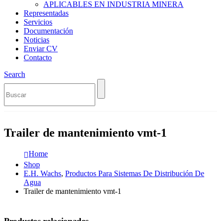
APLICABLES EN INDUSTRIA MINERA
Representadas
Servicios
Documentación
Noticias
Enviar CV
Contacto
Search
Trailer de mantenimiento vmt-1
Home
Shop
E.H. Wachs
,
Productos Para Sistemas De Distribución De
Agua
Trailer de mantenimiento vmt-1
Productos relacionados