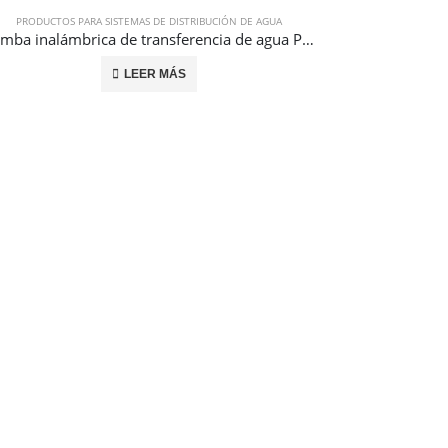
PRODUCTOS PARA SISTEMAS DE DISTRIBUCIÓN DE AGUA
Bomba inalámbrica de transferencia de agua Pump Stick®
LEER MÁS
PRODUCTOS 